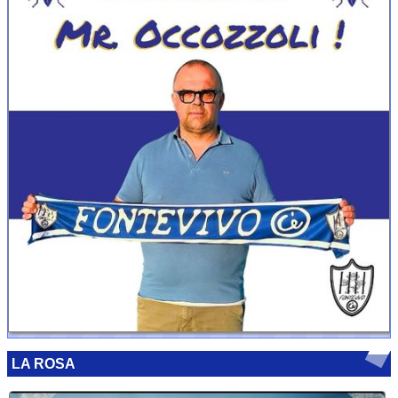
LA ROSA